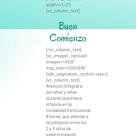
width=»1/2″]
[vc_column_text]
Buen
Comienzo
[/vc_column_text]
[vc_images_carousel
images=»54,8″
img_size=»550×336″
hide_pagination_control=»yes»]
[vc_column_text]
Atención Integral a
los niños y niñas
durante la primera
infancia en la
modalidad Institucional
8 horas, que atiende a
la población entre los
2 y 5 años de
edad brindando