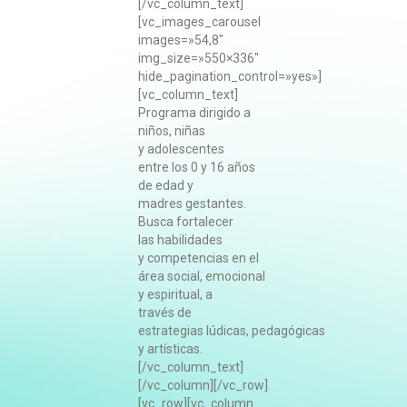
[/vc_column_text]
[vc_images_carousel
images=»54,8″
img_size=»550×336″
hide_pagination_control=»yes»]
[vc_column_text]
Programa dirigido a
niños, niñas
y adolescentes
entre los 0 y 16 años
de edad y
madres gestantes.
Busca fortalecer
las habilidades
y competencias en el
área social, emocional
y espiritual, a
través de
estrategias lúdicas, pedagógicas
y artísticas.
[/vc_column_text]
[/vc_column][/vc_row]
[vc_row][vc_column