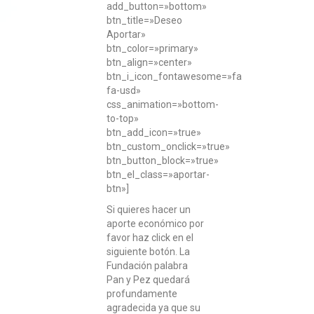
add_button=»bottom»
btn_title=»Deseo
Aportar»
btn_color=»primary»
btn_align=»center»
btn_i_icon_fontawesome=»fa
fa-usd»
css_animation=»bottom-
to-top»
btn_add_icon=»true»
btn_custom_onclick=»true»
btn_button_block=»true»
btn_el_class=»aportar-
btn»]
Si quieres hacer un
aporte económico por
favor haz click en el
siguiente botón. La
Fundación palabra
Pan y Pez quedará
profundamente
agradecida ya que su