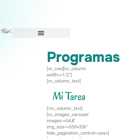
Programas
[vc_row][vc_column
width=»1/2″]
[vc_column_text]
Mi Tarea
[/vc_column_text]
[vc_images_carousel
images=»54,8″
img_size=»550×336″
hide_pagination_control=»yes»]