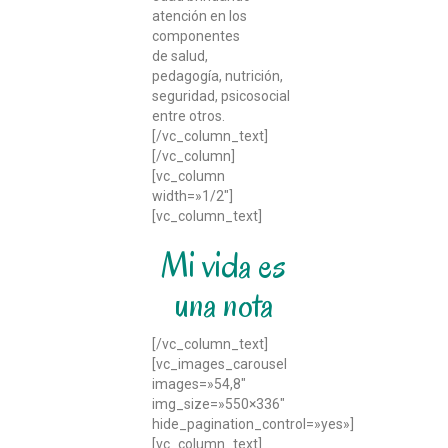
atención en los
componentes
de salud,
pedagogía, nutrición,
seguridad, psicosocial
entre otros.
[/vc_column_text]
[/vc_column]
[vc_column
width=»1/2″]
[vc_column_text]
Mi vida es
una nota
[/vc_column_text]
[vc_images_carousel
images=»54,8″
img_size=»550×336″
hide_pagination_control=»yes»]
[vc_column_text]