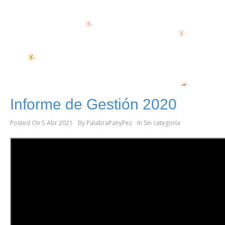
Informe de Gestión 2020
Posted On
5 Abr 2021
By
PalabraPanyPez
In
Sin categoría