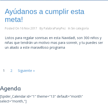
Ayúdanos a cumplir esta
meta!
Posted On
16 Nov 2017
By
PalabraPanyPez
In
Sin categoría
Listos para regalar sonrisas en esta Navidad!, son 300 niños y
niñas que tendrán un motivo mas para sonreír, y tu puedes ser
un aliado a este maravilloso programa
1
2
Siguiente »
Agenda
[Spider_Calendar id="1" theme="13" default="month"
select="month,"]