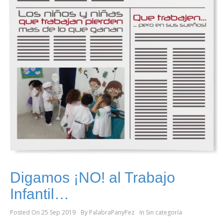
Digamos ¡NO! al Trabajo
Infantil…
Posted On
25 Sep 2019
By
PalabraPanyPez
In
Sin categoría