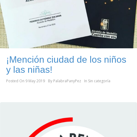
¡Mención ciudad de los niños
y las niñas!
Posted On
9 May 2019
By
PalabraPanyPez
In
Sin categoría