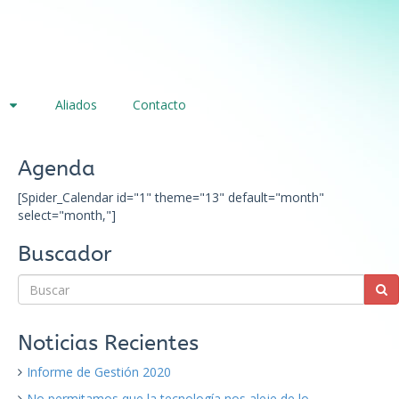
Aliados
Contacto
Agenda
[Spider_Calendar id="1" theme="13" default="month"
select="month,"]
Buscador
Noticias Recientes
Informe de Gestión 2020
No permitamos que la tecnología nos aleje de lo