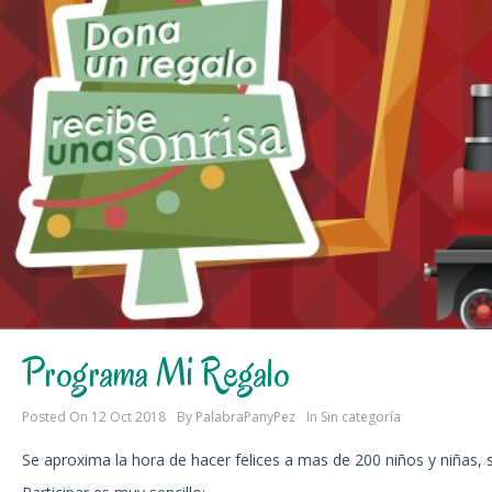
Programa Mi Regalo
Posted On
12 Oct 2018
By
PalabraPanyPez
In
Sin categoría
Se aproxima la hora de hacer felices a mas de 200 niños y niñas,