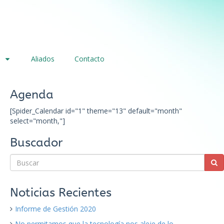
Aliados
Contacto
Agenda
[Spider_Calendar id="1" theme="13" default="month"
select="month,"]
Buscador
Noticias Recientes
Informe de Gestión 2020
No permitamos que la tecnología nos aleje de lo